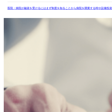
医院・病院が融資を受けるにはまず制度を知ることから病院を開業する時や設備投資